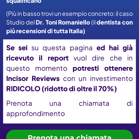
squalificano
(Più in basso trovi un esempio concreto: il caso
Studio del
Dr. Toni Romaniello
(il
dentista con
più recensioni
di tutta Italia)
Se sei
su questa pagina
ed hai già
ricevuto il report
vuol dire che in
questo momento
potresti ottenere
Incisor Reviews
con un investimento
RIDICOLO (ridotto di oltre il 70%)
Prenota una chiamata di
approfondimento
Prenota una chiamata