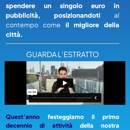
spendere un singolo euro in
pubblicità,
posizionandoti
al
contempo come
il migliore della
città.
GUARDA L’ESTRATTO
Quest’anno
festeggiamo il primo
decennio di attività
della nostra