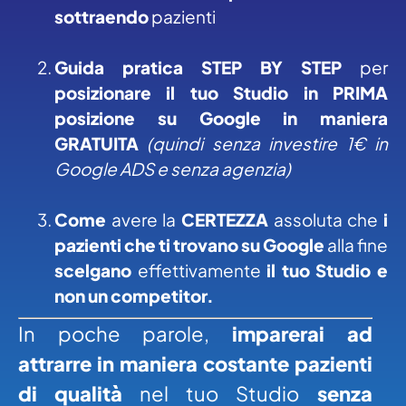
sottraendo
pazienti
Guida pratica STEP BY STEP
per
posizionare il tuo Studio in PRIMA
posizione su Google in maniera
GRATUITA
(quindi senza investire 1€ in
Google ADS e senza agenzia)
Come
avere la
CERTEZZA
assoluta che
i
pazienti che ti trovano su Google
alla fine
scelgano
effettivamente
il tuo Studio e
non un competitor.
In poche parole,
imparerai ad
attrarre in maniera costante pazienti
di qualità
nel tuo Studio
senza