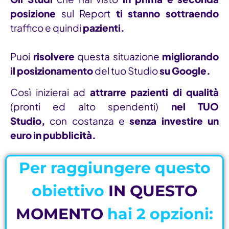
posizione
sul Report
ti stanno
sottraendo
traffico e quindi
pazienti.
Puoi
risolvere
questa situazione
migliorando
il posizionamento
del tuo Studio
su Google.
Così inizierai ad
attrarre
pazienti di qualità
(pronti ed alto spendenti)
nel TUO
Studio,
con costanza e
senza investire un
euro in pubblicità.
Per raggiungere questo
obiettivo
IN QUESTO
MOMENTO
hai 2 opzioni: