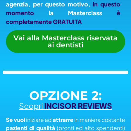
agenzia, per questo motivo,
in questo
momento
la Masterclass
è
completamente GRATUITA
Vai alla Masterclass riservata
ai dentisti
OPZIONE 2:
Scopri
INCISOR REVIEWS
Se vuoi
iniziare ad
attrarre
in maniera costante
pazienti di qualità
(pronti ed alto spendenti)