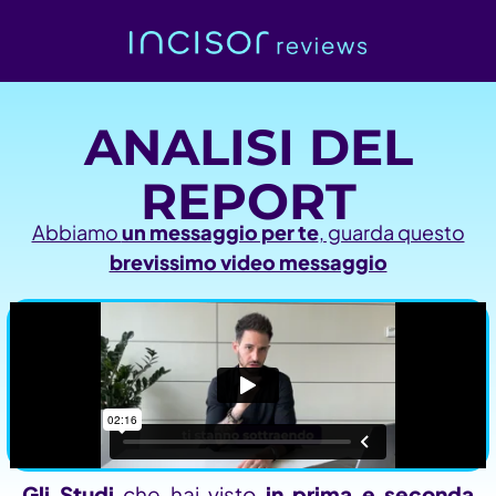
ANALISI DEL
REPORT
Abbiamo
un messaggio per te
, guarda questo
brevissimo video messaggio
Gli Studi
che hai visto
in prima e seconda